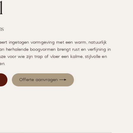
i
ns
eert ingetogen vormgeving met een warm, natuurlijk
 van herhalende boogvormen brengt rust en verfijning in
ze voor wie zijn trap of vloer een kalme, stijlvolle en
en.
Offerte aanvragen