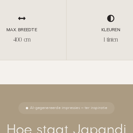
MAX. BREEDTE
KLEUREN
400 cm
1 tinten
AI-gegenereerde impressies — ter inspiratie
Hoe staat Japandi