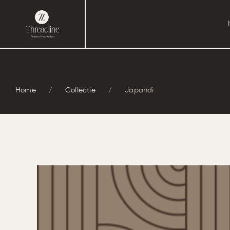
Ga
naar
inhoud
Home
/
Collectie
/
Japandi